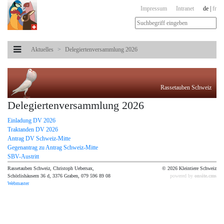
Impressum
Intranet
de
|
fr
Aktuelles
Delegiertenversammlung 2026
Rassetauben Schweiz
Delegiertenversammlung 2026
Einladung DV 2026
Traktanden DV 2026
Antrag DV Schweiz-Mitte
Gegenantrag zu Antrag Schweiz-Mitte
SBV-Austritt
Rassetauben Schweiz, Christoph Uebersax,
© 2026 Kleintiere Schweiz
Schörlishäusern 36 d, 3376 Graben, 079 596 89 08
powered by
onsite.cms
Webmaster