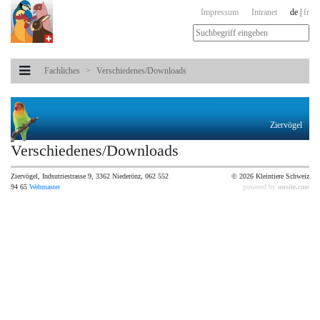
Impressum
Intranet
de
|
fr
Fachliches
Verschiedenes/Downloads
Ziervögel
Verschiedenes/Downloads
Ziervögel, Indsutriestrasse 9, 3362 Niederönz, 062 552
© 2026 Kleintiere Schweiz
94 65
Webmaster
powered by
onsite.cms