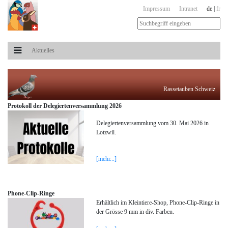
Impressum
Intranet
de
|
fr
Aktuelles
Rassetauben Schweiz
Protokoll der Delegiertenversammlung 2026
Delegiertenversammlung vom 30. Mai 2026 in
Lotzwil.
[mehr...]
Phone-Clip-Ringe
Erhältlich im Kleintiere-Shop, Phone-Clip-Ringe in
der Grösse 9 mm in div. Farben.