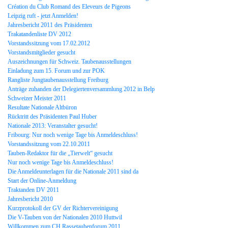
Création du Club Romand des Eleveurs de Pigeons
Leipzig ruft - jetzt Anmelden!
Jahresbericht 2011 des Präsidenten
Trakatandenliste DV 2012
Vorstandssitzung vom 17.02.2012
Vorstandsmitglieder gesucht
Auszeichnungen für Schweiz. Taubenausstellungen
Einladung zum 15. Forum und zur POK
Rangliste Jungtaubenausstellung Freiburg
Anträge zuhanden der Delegiertenversammlung 2012 in Belp
Schweizer Meister 2011
Resultate Nationale Altbüron
Rücktritt des Präsidenten Paul Huber
Nationale 2013: Veranstalter gesucht!
Fribourg: Nur noch wenige Tage bis Anmeldeschluss!
Vorstandssitzung vom 22.10.2011
Tauben-Redaktor für die „Tierwelt“ gesucht
Nur noch wenige Tage bis Anmeldeschluss!
Die Anmeldeunterlagen für die Nationale 2011 sind da
Start der Online-Anmeldung
Traktanden DV 2011
Jahresbericht 2010
Kurzprotokoll der GV der Richtervereinigung
Die V-Tauben von der Nationalen 2010 Huttwil
Willkommen zum CH Rassetaubenforum 2011