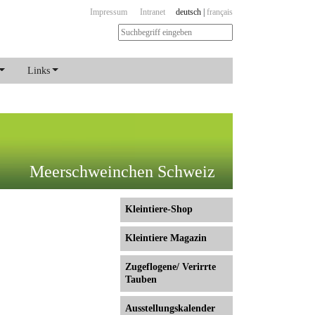
Impressum
Intranet
deutsch
|
français
Links
Meerschweinchen Schweiz
Kleintiere-Shop
Kleintiere Magazin
Zugeflogene/ Verirrte
Tauben
Ausstellungs­kalender