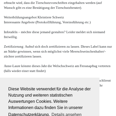
erbracht wird, dass die Tierschutzvorschriften eingehalten werden (auf
Wunsch gibt es eine Bestätigung der Tierschutzberater).
Weiterbildungsangebot Kleintiere Schweiz
Interessante Angebote (Protokollführung, Vereinsführung etc.)
Infotafeln – möchte diese jemand gestalten? Leider meldet sich niemand
freiwillig.
Zertifizierung: Aufruf sich doch zertifizieren zu lassen. Dieses Label kann nur
an Stärke gewinnen, wenn sich möglichst viele Meerschweinchenhalter/-
züchter zertifizieren lassen.
Anne-Laure könnte dieses Jahr die Welschschweiz am Fressnapftag vertreten
(falls wieder einer statt findet)
Nachdem es keine Einwände gegen die Versammlungsführung gibt, schliesst
Priska den offiziellen Teil der DV um 21.00 Uhr und dankt allen für ihr
Diese Website verwendet für die Analyse der
Kommen.
Nutzung und weiteren statistischen
Auswertungen Cookies. Weitere
Die Aktuarin:
Informationen dazu finden Sie in unserer
Karin Burri
Datenschutzerklärung.
Details ansehen