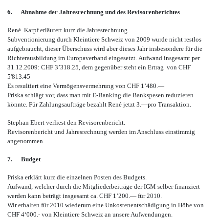
6.
Abnahme der Jahresrechnung und des Revisorenberichtes
René Karpf erläutert kurz die Jahresrechnung.
Subventionierung durch Kleintiere Schweiz von 2009 wurde nicht restlos
aufgebraucht, dieser Überschuss wird aber dieses Jahr insbesondere für die
Richterausbildung im Europaverband eingesetzt. Aufwand insgesamt per
31.12.2009: CHF 3’318.25, dem gegenüber steht ein Ertrag von CHF
5'813.45
Es resultiert eine Vermögensvermehrung von CHF 1’480.—
Priska schlägt vor, dass man mit E-Banking die Bankspesen reduzieren
könnte. Für Zahlungsaufträge bezahlt René jetzt 3.—pro Transaktion.
Stephan Ebert verliest den Revisorenbericht.
Revisorenbericht und Jahresrechnung werden im Anschluss einstimmig
angenommen.
7.
Budget
Priska erklärt kurz die einzelnen Posten des Budgets.
Aufwand, welcher durch die Mitgliederbeiträge der IGM selber finanziert
werden kann beträgt insgesamt ca. CHF 1’200.— für 2010.
Wir erhalten für 2010 wiederum eine Unkostenentschädigung in Höhe von
CHF 4‘000.- von Kleintiere Schweiz an unsere Aufwendungen.