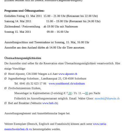
(Etziken befindet sich im Dreieck Solothurn-Langenthal-Burgdorf)
Programm und Öffnungszeiten:
Einliefern Freitag 13. Mai 2011 15.00 – 21.00 Uhr (Restaurant bis 22.00 Uhr)
Samstag 14. Mai 2011 15.00 – 19.00 Uhr (Restaurant bis 24.00 Uhr)
Züchterabend / Preisverteilung ab 19.00 Uhr mit Nachtessen
Sonntag 15. Mai 2011 09.00 – 16.00 Uhr
Ausstellungsschluss und Tierentnahme ist Sonntag, 15. Mai, 16.00 Uhr
Aussteller aus dem Ausland dürfen ab 14.00 Uhr die Tiere aussetzen.
Übernachtungsmöglichkeiten
Die Aussteller sind selber für die Reservation einer Übernachtungsmöglichkeit verantwortlich. Hier
einige Vorschläge:
Ø
Hotel Alponte, CH-3380 Wangen a.d.Aare
www.alponte.ch
Ø
Jugendherberge Solothurn , Landhausquai 23, CH-4500 Solothurn
Tel. 0041 (0) 32 623 17 06
www.youthhostel.ch/solothurn
Ø
Zivilschutzzentrum Etziken,
Massenlager in Kajüttenbetten (2-stöckig) € 7
.00
/ Fr. 11.
—
00
pro Nacht
Frühstück im Ausstellungsrestaurant möglich. Email: Walter Gloor:
moschti@bluewin.ch
Ø
Bed and Breakfast (Webseite
www.bnb.ch
)
Ausstellungsreglement und Anmeldeformular liegen bei.
Weitere Exemplare (Deutsch, Englisch und Französisch) können auch unter
www.cavia-
meerschweinchen.ch.vu
heruntergeladen werden.