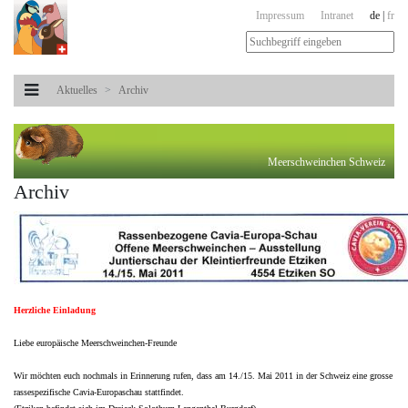
Impressum
Intranet
de
|
fr
Aktuelles
Archiv
Meerschweinchen Schweiz
Archiv
Herzliche Einladung
Liebe europäische Meerschweinchen-Freunde
Wir möchten euch nochmals in Erinnerung rufen, dass am 14./15. Mai 2011 in der Schweiz eine grosse
rassespezifische Cavia-Europaschau stattfindet.