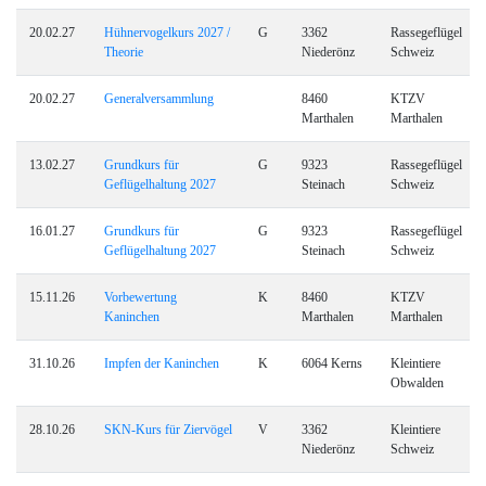
20.02.27
Hühnervogelkurs 2027 /
G
3362
Rassegeflügel
Theorie
Niederönz
Schweiz
20.02.27
Generalversammlung
8460
KTZV
Marthalen
Marthalen
13.02.27
Grundkurs für
G
9323
Rassegeflügel
Geflügelhaltung 2027
Steinach
Schweiz
16.01.27
Grundkurs für
G
9323
Rassegeflügel
Geflügelhaltung 2027
Steinach
Schweiz
15.11.26
Vorbewertung
K
8460
KTZV
Kaninchen
Marthalen
Marthalen
31.10.26
Impfen der Kaninchen
K
6064 Kerns
Kleintiere
Obwalden
28.10.26
SKN-Kurs für Ziervögel
V
3362
Kleintiere
Niederönz
Schweiz