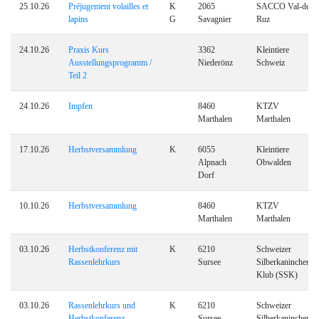
25.10.26
Préjugement volailles et
K
2065
SACCO Val-de-
lapins
G
Savagnier
Ruz
24.10.26
Praxis Kurs
3362
Kleintiere
Ausstellungsprogramm /
Niederönz
Schweiz
Teil 2
24.10.26
Impfen
8460
KTZV
Marthalen
Marthalen
17.10.26
Herbstversammlung
K
6055
Kleintiere
Alpnach
Obwalden
Dorf
10.10.26
Herbstversammlung
8460
KTZV
Marthalen
Marthalen
03.10.26
Herbstkonferenz mit
K
6210
Schweizer
Rassenlehrkurs
Sursee
Silberkaninchen
Klub (SSK)
03.10.26
Rassenlehrkurs und
K
6210
Schweizer
Herbstkonferenz
Sursee
Silberkaninchen