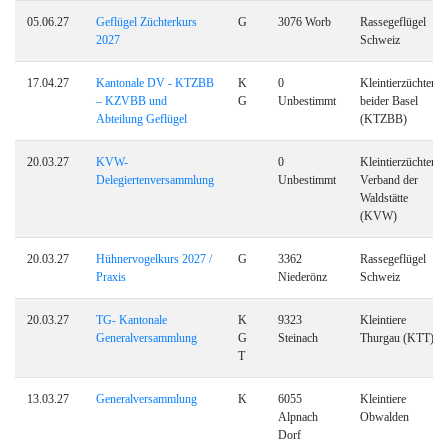
05.06.27
Geflügel Züchterkurs
G
3076 Worb
Rassegeflügel
2027
Schweiz
17.04.27
Kantonale DV - KTZBB
K
0
Kleintierzüchter
– KZVBB und
G
Unbestimmt
beider Basel
Abteilung Geflügel
(KTZBB)
20.03.27
KVW-
0
Kleintierzüchter-
Delegiertenversammlung
Unbestimmt
Verband der
Waldstätte
(KVW)
20.03.27
Hühnervogelkurs 2027 /
G
3362
Rassegeflügel
Praxis
Niederönz
Schweiz
20.03.27
TG- Kantonale
K
9323
Kleintiere
Generalversammlung
G
Steinach
Thurgau (KTT)
T
13.03.27
Generalversammlung
K
6055
Kleintiere
Alpnach
Obwalden
Dorf