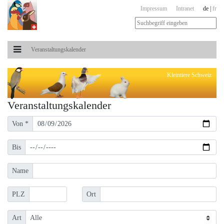
Impressum
Intranet
de
|
fr
Veranstaltungs­kalender
Kleintiere Schweiz
Veranstaltungs­kalender
Von *
Bis
Name
PLZ
Ort
Art