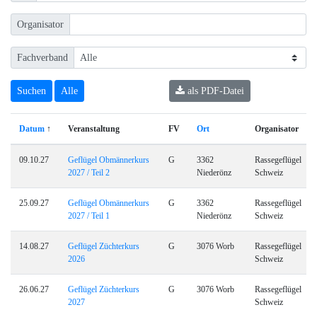
Organisator
Fachverband
als PDF-Datei
Datum
↑
Veranstaltung
FV
Ort
Organisator
09.10.27
Geflügel Obmännerkurs
G
3362
Rassegeflügel
2027 / Teil 2
Niederönz
Schweiz
25.09.27
Geflügel Obmännerkurs
G
3362
Rassegeflügel
2027 / Teil 1
Niederönz
Schweiz
14.08.27
Geflügel Züchterkurs
G
3076 Worb
Rassegeflügel
2026
Schweiz
26.06.27
Geflügel Züchterkurs
G
3076 Worb
Rassegeflügel
2027
Schweiz