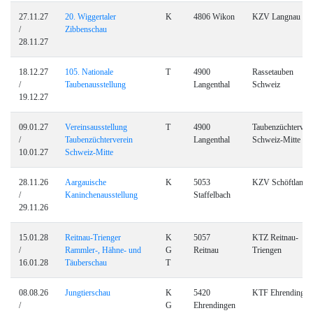
27.11.27
20. Wiggertaler
K
4806 Wikon
KZV Langnau
/
Zibbenschau
28.11.27
18.12.27
105. Nationale
T
4900
Rassetauben
/
Taubenausstellung
Langenthal
Schweiz
19.12.27
09.01.27
Vereinsausstellung
T
4900
Taubenzüchtervere
/
Taubenzüchterverein
Langenthal
Schweiz-Mitte
10.01.27
Schweiz-Mitte
28.11.26
Aargauische
K
5053
KZV Schöftland
/
Kaninchenausstellung
Staffelbach
29.11.26
15.01.28
Reitnau-Trienger
K
5057
KTZ Reitnau-
/
Rammler-, Hähne- und
G
Reitnau
Triengen
16.01.28
Täuberschau
T
08.08.26
Jungtierschau
K
5420
KTF Ehrendingen
/
G
Ehrendingen