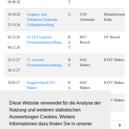
09.08.26
T
24.10.26
Aargauer- und
G
5726
Kleintierfreunde
/
Solothurner Kantonale
Unterkulm
Kulm
25.10.26
Geflügelausstellung
03.12.26
14. LFV Luzerner
K
6017
OV Ruswil
-
Freundschaftsausstellung
G
Ruswil
06.12.26
T
25.11.27
15. Luzerner
K
6102
KTZV Malters
-
Freundschaftsausstellung
G
Malters
28.11.27
16.05.27
Jungtierschau KTZV
K
6102
KTZV Malters
Malters
G
Malters
21.05.28
Jungtierschau KTZV
K
6102
KTZV Malters
Diese Website verwendet für die Analyse der
Malters
G
Malters
Nutzung und weiteren statistischen
Auswertungen Cookies. Weitere
77 Resultate
Informationen dazu finden Sie in unserer