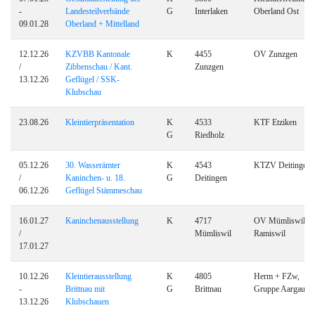
-
Landesteilverbände
G
Interlaken
Oberland Ost
09.01.28
Oberland + Mittelland
12.12.26
KZVBB Kantonale
K
4455
OV Zunzgen
/
Zibbenschau / Kant.
Zunzgen
13.12.26
Geflügel / SSK-
Klubschau
23.08.26
Kleintierpräsentation
K
4533
KTF Etziken
G
Riedholz
05.12.26
30. Wasserämter
K
4543
KTZV Deitingen
/
Kaninchen- u. 18.
G
Deitingen
06.12.26
Geflügel Stämmeschau
16.01.27
Kaninchenausstellung
K
4717
OV Mümliswil-
/
Mümliswil
Ramiswil
17.01.27
10.12.26
Kleintierausstellung
K
4805
Herm + FZw,
-
Brittnau mit
G
Brittnau
Gruppe Aargau
13.12.26
Klubschauen