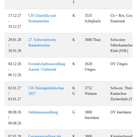
T
17.12.27
CH Chinchilla und
K
3535
Ch + Rex, Grupp
-
Rexkaninchen
Schüpbach
Emmental
19.12.27
29.01.28
27. Schweizerische
K
3600 Thun
Schweizer
/
Rammlerschau
Silberkaninchen
30.01.28
Klub (SSK)
04.12.26
Freundschaftsausstellung
K
3628
OV Uttigen
-
Aaretal / Gürbental
Uttigen
06.12.26
02.01.27
CH-Thüringerklubschau
K
3752
Schweiz. Thüringe
/
2027
G
Wimmis
Kaninchen-
03.01.27
Züchterklub (Th)
08.08.26
Jubiläumsaustellung
G
3800
OV Interlaken
/
Interlaken
09.08.26
07.01.28
Gesamtausstellung der
K
3800
Kleintierfreunde