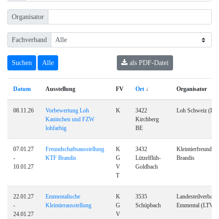
Organisator
Fachverband
als PDF-Datei
Datum
Ausstellung
FV
Ort
↓
Organisator
08.11.26
Vorbewertung Loh
K
3422
Loh Schweiz (L)
Kaninchen und FZW
Kirchberg
lohfarbig
BE
07.01.27
Freundschaftsausstellung
K
3432
Kleintierfreunde
-
KTF Brandis
G
Lützelflüh-
Brandis
10.01.27
V
Goldbach
T
22.01.27
Emmentalische
K
3535
Landesteilverband
-
Kleintierausstellung
G
Schüpbach
Emmental (LTV-E
24.01.27
V