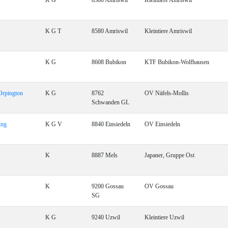
K G
8580 Amriswil
Kleintiere Amriswil
K G T
8580 Amriswil
Kleintiere Amriswil
K G
8608 Bubikon
KTF Bubikon-Wolfhausen
Orpington
K G
8762
OV Näfels-Mollis
Schwanden GL
ung
K G V
8840 Einsiedeln
OV Einsiedeln
K
8887 Mels
Japaner, Gruppe Ost
K
9200 Gossau
OV Gossau
SG
K G
9240 Uzwil
Kleintiere Uzwil