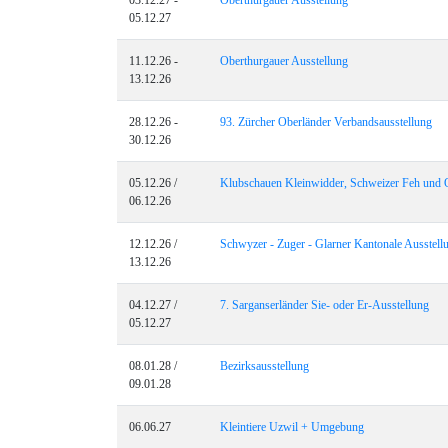
03.12.27 -
Oberthurgauer Ausstellung
05.12.27
11.12.26 -
Oberthurgauer Ausstellung
13.12.26
28.12.26 -
93. Zürcher Oberländer Verbandsausstellung
30.12.26
05.12.26 /
Klubschauen Kleinwidder, Schweizer Feh und 
06.12.26
12.12.26 /
Schwyzer - Zuger - Glarner Kantonale Ausstell
13.12.26
04.12.27 /
7. Sarganserländer Sie- oder Er-Ausstellung
05.12.27
08.01.28 /
Bezirksausstellung
09.01.28
06.06.27
Kleintiere Uzwil + Umgebung