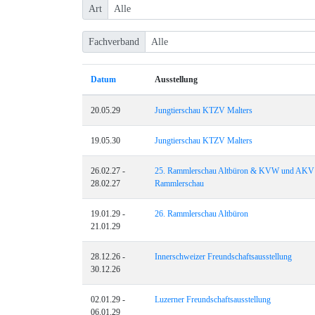
Art
Fachverband
Datum
Ausstellung
20.05.29
Jungtierschau KTZV Malters
19.05.30
Jungtierschau KTZV Malters
26.02.27 -
25. Rammlerschau Altbüron & KVW und AKV
28.02.27
Rammlerschau
19.01.29 -
26. Rammlerschau Altbüron
21.01.29
28.12.26 -
Innerschweizer Freundschaftsausstellung
30.12.26
02.01.29 -
Luzerner Freundschaftsausstellung
06.01.29