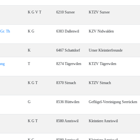
K G V T
6210 Sursee
KTZV Sursee
 Gr. Th
K G
6383 Dallenwil
KZV Nidwalden
K
6467 Schattdorf
Urner Kleintierfreunde
ung
T
8274 Tägerwilen
KTZV Tägerwilen
K G T
8370 Sirnach
KTZV Sirnach
G
8536 Hüttwilen
Geflügel-Vereinigung Seerücken
K G T
8580 Amriswil
Kleintiere Amriswil