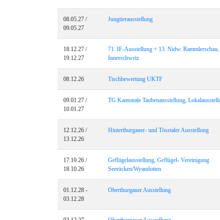
08.05.27 /
Jungtierausstellung
09.05.27
18.12.27 /
71. IF-Ausstellung + 13. Nidw. Rammlerschau,
19.12.27
Innerschweiz
08.12.26
Tischbewertung UKTF
09.01.27 /
TG Kantonale Taubenausstellung, Lokalausstell
10.01.27
12.12.26 /
Hinterthurgauer- und Tösstaler Ausstellung
13.12.26
17.10.26 /
Geflügelausstellung, Geflügel- Vereinigung
18.10.26
Seerücken/Wyandotten
01.12.28 -
Oberthurgauer Ausstellung
03.12.28