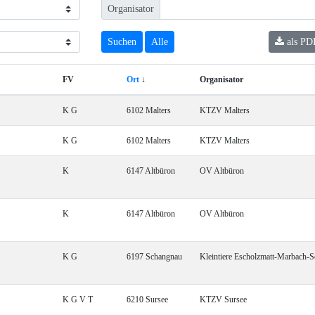
Organisator
als PD
FV
Ort
↓
Organisator
K G
6102 Malters
KTZV Malters
K G
6102 Malters
KTZV Malters
K
6147 Altbüron
OV Altbüron
K
6147 Altbüron
OV Altbüron
K G
6197 Schangnau
Kleintiere Escholzmatt-Marbach-
K G V T
6210 Sursee
KTZV Sursee