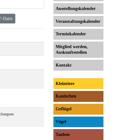
Ausstellungs­kalender
F-Datei
Veranstaltungs­kalender
Terminkalender
Mitglied werden,
Auskunftsstellen
Kontakt
Kleintiere
Kaninchen
Geflügel
Schangnau
Vögel
Tauben