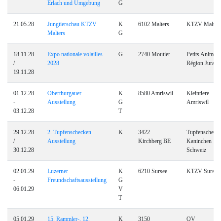
Erlach und Umgebung
G
21.05.28
Jungtierschau KTZV
K
6102 Malters
KTZV Malter
Malters
G
18.11.28
Expo nationale volailles
G
2740 Moutier
Petits Animau
/
2028
Région Jura 
19.11.28
01.12.28
Oberthurgauer
K
8580 Amriswil
Kleintiere
-
Ausstellung
G
Amriswil
03.12.28
T
29.12.28
2. Tupfenschecken
K
3422
Tupfenscheck
/
Ausstellung
Kirchberg BE
Kaninchen
30.12.28
Schweiz
02.01.29
Luzerner
K
6210 Sursee
KTZV Sursee
-
Freundschaftsausstellung
G
06.01.29
V
T
05.01.29
15. Rammler-, 12.
K
3150
OV