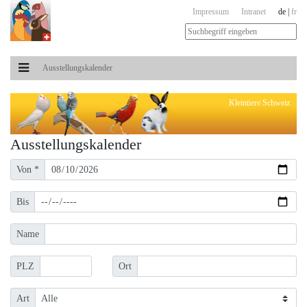
Impressum
Intranet
de
|
fr
Ausstellungs­kalender
Kleintiere Schweiz
Ausstellungs­kalender
Von *
Bis
Name
PLZ
Ort
Art