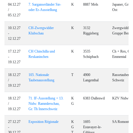
04.12.27
7. Sarganserländer Sie-
K
8887 Mels
Japaner, Grup
/
oder Er-Ausstellung
Ost
05.12.27
10.12.27
CH-Zwergwidder
K
3132
Zwergwidderk
-
Klubschau
Riggisberg
Gruppe Bern
12.12.27
17.12.27
CH Chinchilla und
K
3535
Ch + Rex, Gr
-
Rexkaninchen
Schüpbach
Emmental
19.12.27
18.12.27
105. Nationale
T
4900
Rassetauben
/
Taubenausstellung
Langenthal
Schweiz
19.12.27
18.12.27
71. IF-Ausstellung + 13.
K
6383 Dallenwil
KZV Nidwald
/
Nidw. Rammlerschau,
G
19.12.27
Gr. Th Innerschweiz
27.12.27
Exposition Régionale
K
1695
SA Romont
-
G
Estavayer-le-
30.12.27
T
Gibloux