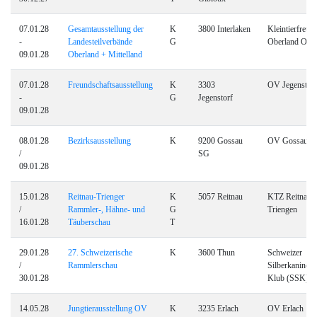
07.01.28
Gesamtausstellung der
K
3800 Interlaken
Kleintierfreun
-
Landesteilverbände
G
Oberland Ost
09.01.28
Oberland + Mittelland
07.01.28
Freundschaftsausstellung
K
3303
OV Jegenstorf
-
G
Jegenstorf
09.01.28
08.01.28
Bezirksausstellung
K
9200 Gossau
OV Gossau
/
SG
09.01.28
15.01.28
Reitnau-Trienger
K
5057 Reitnau
KTZ Reitnau-
/
Rammler-, Hähne- und
G
Triengen
16.01.28
Täuberschau
T
29.01.28
27. Schweizerische
K
3600 Thun
Schweizer
/
Rammlerschau
Silberkaninch
30.01.28
Klub (SSK)
14.05.28
Jungtierausstellung OV
K
3235 Erlach
OV Erlach