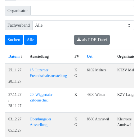
Organisator
Fachverband
als PDF-Datei
Datum
↓
Ausstellung
FV
Ort
Organisator
25.11.27
15. Luzerner
K
6102 Malters
KTZV Malter
-
Freundschaftsausstellung
G
28.11.27
27.11.27
20. Wiggertaler
K
4806 Wikon
KZV Langnau
/
Zibbenschau
28.11.27
03.12.27
Oberthurgauer
K
8580 Amriswil
Kleintiere
-
Ausstellung
G
Amriswil
05.12.27