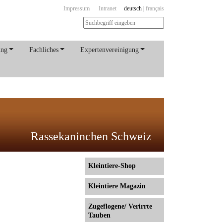
Impressum
Intranet
deutsch
|
français
ung
Fachliches
Expertenvereinigung
Rassekaninchen Schweiz
Kleintiere-Shop
Kleintiere Magazin
Zugeflogene/ Verirrte
Tauben