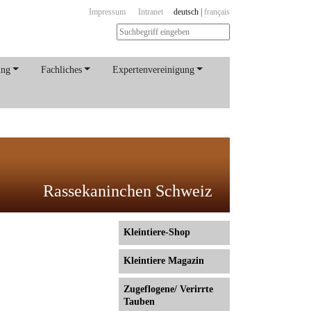
Impressum
Intranet
deutsch
|
français
ung
Fachliches
Expertenvereinigung
Rassekaninchen Schweiz
Kleintiere-Shop
Kleintiere Magazin
Zugeflogene/ Verirrte
Tauben