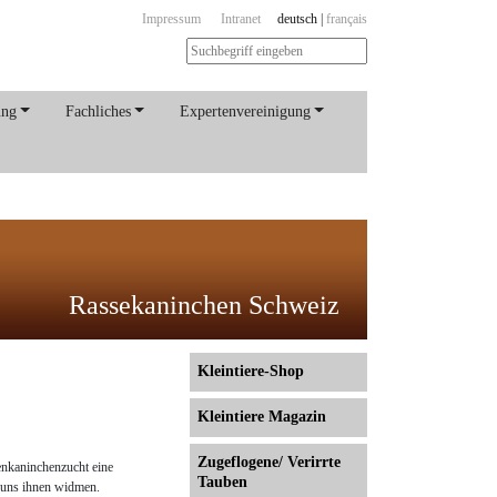
Impressum
Intranet
deutsch
|
français
ung
Fachliches
Expertenvereinigung
Rassekaninchen Schweiz
Kleintiere-Shop
Kleintiere Magazin
Zugeflogene/ Verirrte
senkaninchenzucht eine
Tauben
r uns ihnen widmen.