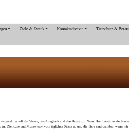
ngen
Ziele & Zweck
Kontaktadressen
Tierschutz & Berat
, vergisst man oft die Musse, den Ausgleich und den Bezug zur Natur. Hier bietet uns die Ras
hren. Die Ruhe und Musse lenkt vom täglichen Stress ab und die Tiere sind dankbar, wenn wi