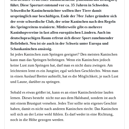
führt.
Diese Sportart entstand vor ca. 35 Jahren in Schweden.
Schwedische Kaninchenzüchter wollten ihre Tiere damit
ursprünglich nur beschäftigen. Ende der 70er Jahre gründete sich
der erste schwedische Club, der seine Kaninchen nach den Regeln
des Springreitens trainierte. Mittlerweile gibt es mehrere
Kaninhopvereine in fast allen europäischen Ländern. Auch im
deutschsprachigen Raum erfreut sich dieser Sport zunehmender
Beliebtheit. Neu ist sie auch in der Schweiz unter Europa und
Schaukaninchen ansässig.
Ist jedes Kaninchen zum Springen geeignet? Den meisten Kaninchen
kann man das Springen beibringen. Wenn ein Kaninchen jedoch
keine Lust zum Springen hat, darf man es nicht dazu zwingen. Am
leichtesten lernt es ein Jungtier, egal welchen Geschlechts. Wenn man
in einen Auslauf Bretter aufstellt, hat es die Möglichkeit, je nach Lust
und Laune, darüber zu springen.
Sobald es etwas größer ist, kann es an einer Kaninchenleine laufen
lernen. Dieses besteht nicht nur aus dem Halsband, sondern ist auch
mit einem Brustgurt versehen. Jedes Tier sollte sein eigenes Geschirr
haben, damit es nicht nach anderen Kaninchen riecht. Das Kaninchen
soll sich an der Leine wohl fühlen. Es darf weder in eine Richtung,
noch in die Höhe gezogen werden.