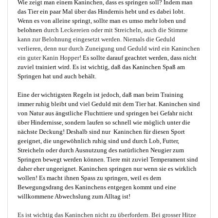
Wie zeigt man einem Kaninchen, dass es springen soll? Indem man
das Tier ein paar Mal über das Hindernis hebt und es dabei lobt.
Wenn es von alleine springt, sollte man es umso mehr loben und
belohnen
durch Leckereien oder mit Streicheln, auch die Stimme
kann zur Belohnung eingesetzt werden. Niemals die Geduld
verlieren, denn nur durch Zuneigung und Geduld wird ein Kaninchen
ein guter Kanin Hopper!
Es sollte darauf geachtet werden, dass nicht
zuviel trainiert wird. Es ist wichtig, daß das Kaninchen Spaß am
Springen hat und auch behält.
Eine der wichtigsten Regeln ist jedoch, daß man beim Training
immer ruhig bleibt und viel Geduld mit dem Tier hat. Kaninchen sind
von Natur aus ängstliche Fluchttiere und springen bei Gefahr nicht
über Hindernisse, sondern laufen so schnell wie möglich unter die
nächste Deckung! Deshalb sind nur Kaninchen für diesen Sport
geeignet, die ungewöhnlich ruhig sind und durch Lob, Futter,
Streicheln oder durch Ausnutzung des natürlichen Neugier zum
Springen bewegt werden können. Tiere mit zuviel Temperament sind
daher eher ungeeignet. Kaninchen springen nur wenn sie es wirklich
wollen! Es macht ihnen Spass zu springen, weil es dem
Bewegungsdrang des Kaninchens entgegen kommt und eine
willkommene Abwechslung zum Alltag ist!
Es ist wichtig das Kaninchen nicht zu überfordern. Bei grosser Hitze