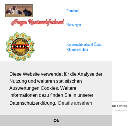
Finnland
Norwegen
Rassezuchtverband Österr.
Kleintierzüchter
Diese Website verwendet für die Analyse der
Zentralverband deutscher
Nutzung und weiteren statistischen
Kaninchenzüchter
Auswertungen Cookies. Weitere
Informationen dazu finden Sie in unserer
Datenschutzerklärung.
Details ansehen
Rassekaninchen Schweiz, Peter Iseli, Mühle 2, 3317
© 2026 Kleintiere Schweiz
Mülchi, 079 414 75 64
Webmaster
powered by
onsite.cms
Ok