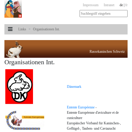
Impressum
Intranet
de
|
fr
Links
Organisationen Int.
Rassekaninchen Schweiz
Organisationen Int.
Dänemark
Entente Européenne
-
Entente Européenne d'aviculture et de
cuniculture
Europäischer Verband für Kaninchen-,
Geflügel-, Tauben- und Caviazucht