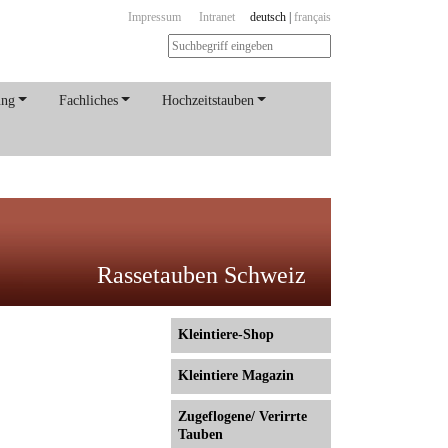
Impressum
Intranet
deutsch
|
français
ung
Fachliches
Hochzeitstauben
Rassetauben Schweiz
Kleintiere-Shop
Kleintiere Magazin
Zugeflogene/ Verirrte
Tauben